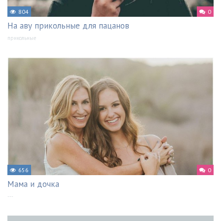
804
0
На аву прикольные для пацанов
прикольные
656
0
Мама и дочка
---