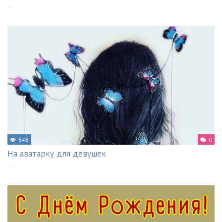
---
648
0
На аватарку для девушек
---