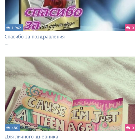
1 962
0
Спасибо за поздравления
---
480
0
Для личного дневника