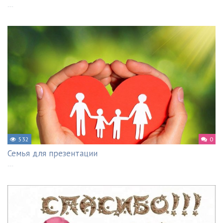
---
532
0
Семья для презентации
---