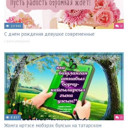
10 945
0
С днем рождения девушке современные
с днем рождения
8 837
0
Жомга иртэсе мобэрэк булсын на татарском