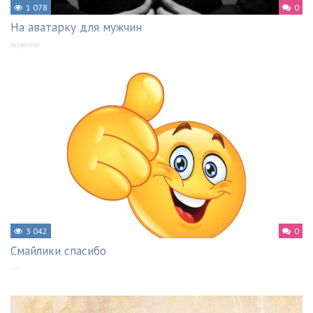
1 078
0
На аватарку для мужчин
мужчине
3 042
0
Смайлики спасибо
---