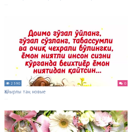
---
2 590
0
Қайырлы таң новые
---