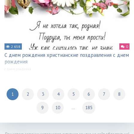
2 658
0
С днем рождения христианские поздравления с днем
рождения
с днем рождения
1
2
3
4
5
6
7
8
9
10
...
185