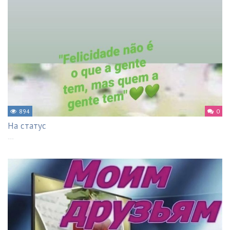
894
0
На статус
---