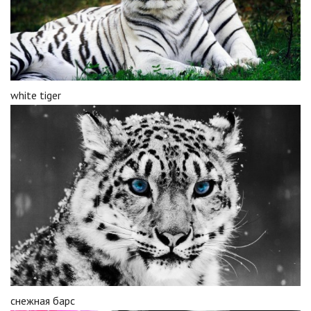
white tiger
снежная барс