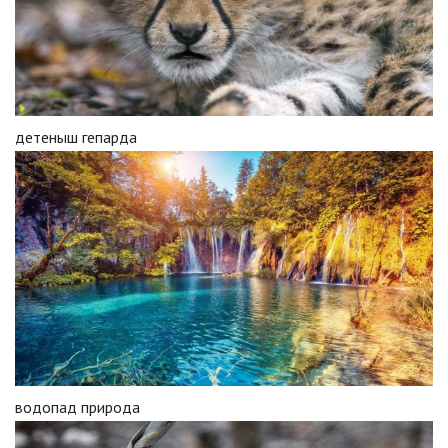
детеныш гепарда
водопад природа