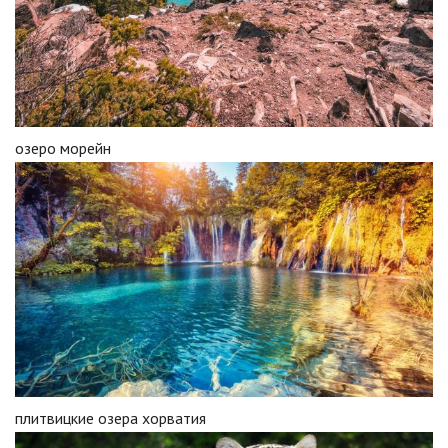
озеро морейн
плитвицкие озера хорватия