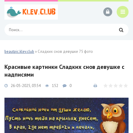
beautpic.klev.club
» Сладких снов девушке 75 фото
Красивые картинки Сладких снов девушке с
надписями
26-05-2025, 03:54
152
0