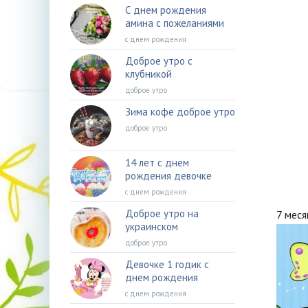
С днем рождения
амина с пожеланиями
с днем рождения
Доброе утро с
клубникой
доброе утро
Зима кофе доброе утро
доброе утро
14 лет с днем
рождения девочке
с днем рождения
Доброе утро на
7 меся
украинском
доброе утро
Девочке 1 годик с
днем рождения
с днем рождения