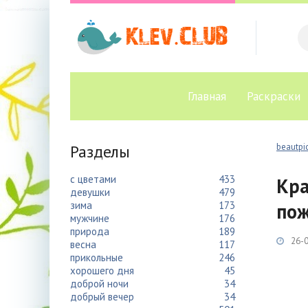
Главная
Раскраски
Разделы
beautpic
с цветами
433
Кра
девушки
479
зима
173
пож
мужчине
176
природа
189
26-0
весна
117
прикольные
246
хорошего дня
45
доброй ночи
34
добрый вечер
34