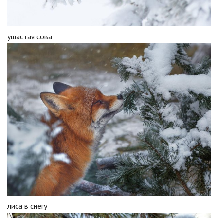
ушастая сова
лиса в снегу