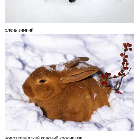
олень зимний
новозеландский красный кролик нзк