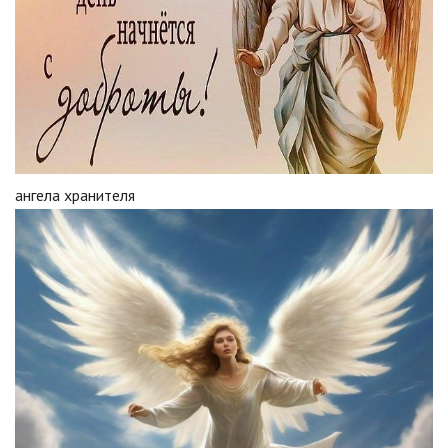
ангела хранителя