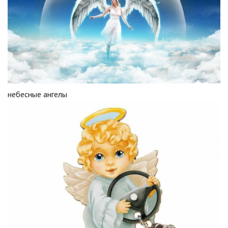
небесные ангелы