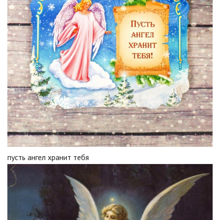
пусть ангел хранит тебя