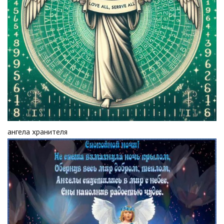
ангела хранителя