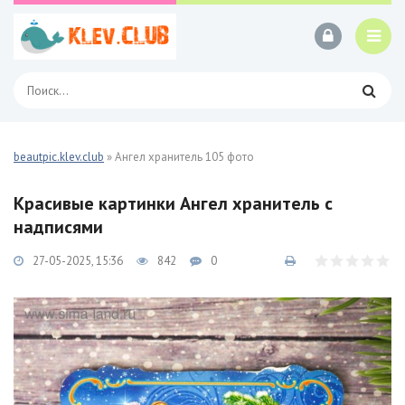
beautpic.klev.club
» Ангел хранитель 105 фото
Красивые картинки Ангел хранитель с
надписями
27-05-2025, 15:36
842
0