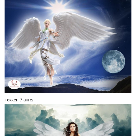
теккен 7 ангел