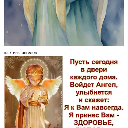
картины ангелов