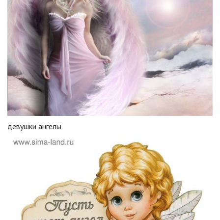
девушки ангелы