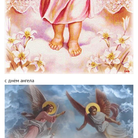
с днëм ангела