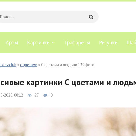
Арты
Картинки
Трафареты
Рисунки
Шаб
.klev.club
»
с цветами
» С цветами и людьми 139 фото
сивые картинки С цветами и людь
5-2025, 08:12
27
0