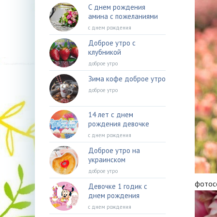
С днем рождения
амина с пожеланиями
с днем рождения
Доброе утро с
клубникой
доброе утро
Зима кофе доброе утро
доброе утро
14 лет с днем
рождения девочке
с днем рождения
Доброе утро на
украинском
доброе утро
фотос
Девочке 1 годик с
днем рождения
с днем рождения