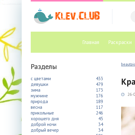
Главная
Раскраски
Разделы
beautpic
с цветами
433
Кра
девушки
479
зима
173
26-0
мужчине
176
природа
189
весна
117
прикольные
246
хорошего дня
45
доброй ночи
34
добрый вечер
34