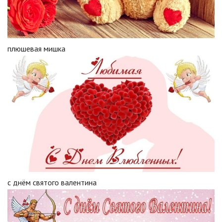
плюшевая мишка
с днëм святого валентина