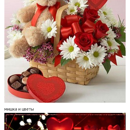
мишка и цветы