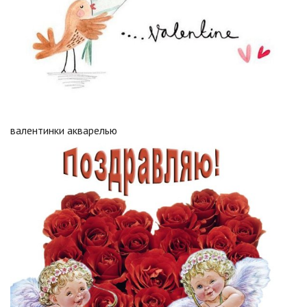
валентинки акварелью