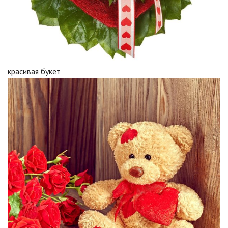
красивая букет