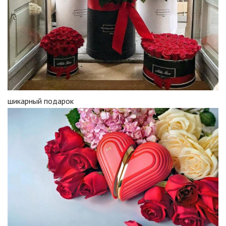
шикарный подарок