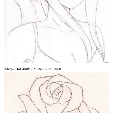
раскраски аниме хвост феи люси