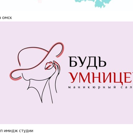
а омск
ип имидж студии