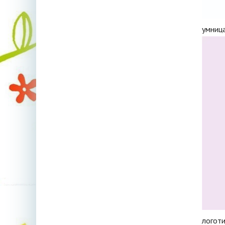
умниц
логот