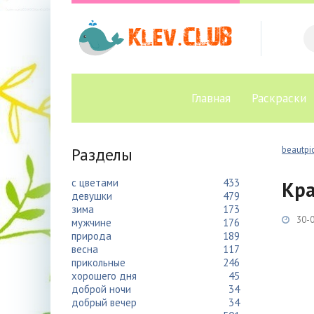
Главная
Раскраски
Разделы
beautpic
с цветами
433
Кра
девушки
479
зима
173
30-0
мужчине
176
природа
189
весна
117
прикольные
246
хорошего дня
45
доброй ночи
34
добрый вечер
34