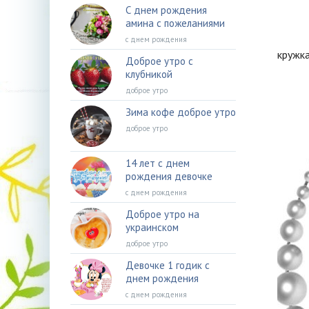
С днем рождения
амина с пожеланиями
с днем рождения
кружка
Доброе утро с
клубникой
доброе утро
Зима кофе доброе утро
доброе утро
14 лет с днем
рождения девочке
с днем рождения
Доброе утро на
украинском
доброе утро
Девочке 1 годик с
днем рождения
с днем рождения