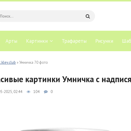
Арты
Картинки
Трафареты
Рисунки
Шаб
.klev.club
» Умничка 70 фото
сивые картинки Умничка с надпис
5-2025, 02:44
104
0