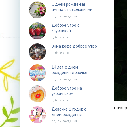
С днем рождения
амина с пожеланиями
с днем рождения
Доброе утро с
клубникой
доброе утро
Зима кофе доброе утро
доброе утро
14 лет с днем
рождения девочке
с днем рождения
Доброе утро на
украинском
доброе утро
стике
Девочке 1 годик с
днем рождения
с днем рождения