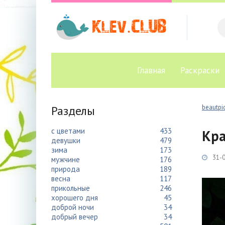
Главная
Раскраски
Разделы
beautpic
с цветами
433
Кра
девушки
479
зима
173
31-0
мужчине
176
природа
189
весна
117
прикольные
246
хорошего дня
45
доброй ночи
34
добрый вечер
34