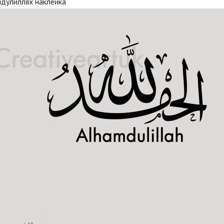
мдулиллях наклейка