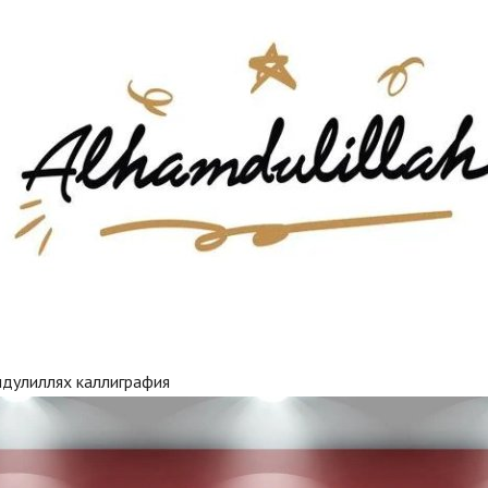
мдулиллях каллиграфия