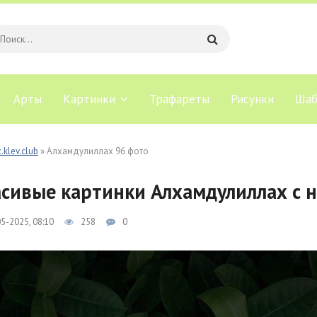
Арты
Картинки
Трафареты
Рисунки
Шаб
.klev.club
» Алхамдулиллах 96 фото
сивые картинки Алхамдулиллах с 
5-2025, 08:10
258
0