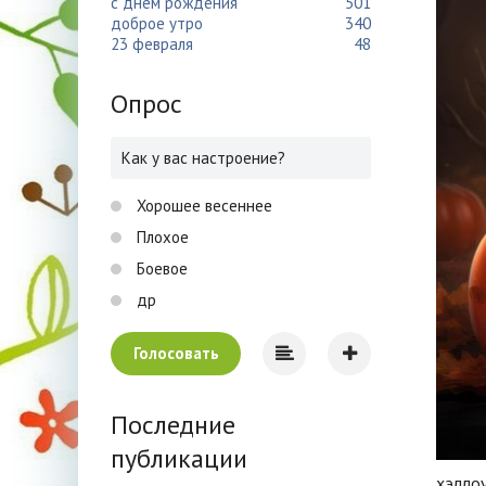
с днем рождения
501
доброе утро
340
23 февраля
48
Опрос
Как у вас настроение?
Хорошее весеннее
Плохое
Боевое
др
Голосовать
Последние
публикации
хэллоу