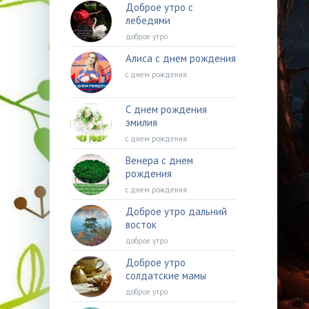
Доброе утро с
лебедями
доброе утро
Алиса с днем рождения
с днем рождения
С днем рождения
эмилия
с днем рождения
Венера с днем
рождения
с днем рождения
Доброе утро дальний
восток
доброе утро
Доброе утро
солдатские мамы
доброе утро