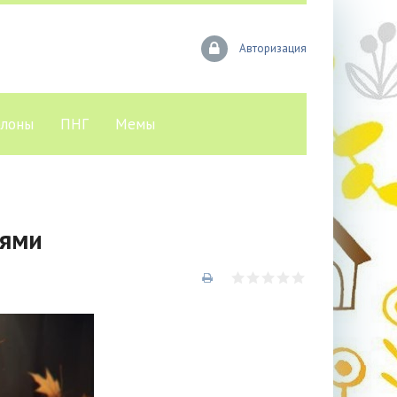
Авторизация
лоны
ПНГ
Мемы
сями