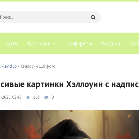
Арты
Картинки
Трафареты
Рисунки
Шаб
.klev.club
» Хэллоуин 118 фото
сивые картинки Хэллоуин с надпи
-2025, 02:45
163
0