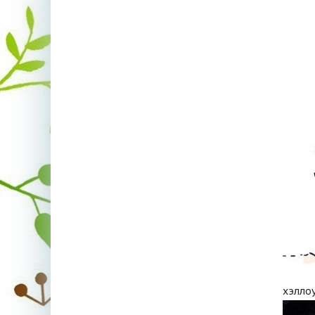
хэллоу