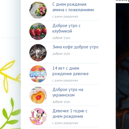
С днем рождения
амина с пожеланиями
с днем рождения
Доброе утро с
клубникой
доброе утро
Зима кофе доброе утро
доброе утро
14 лет с днем
рождения девочке
с днем рождения
Доброе утро на
украинском
доброе утро
Девочке 1 годик с
днем рождения
с днем рождения