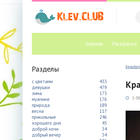
Главная
Раскраски
Разделы
beautpic
с цветами
433
Кра
девушки
479
зима
173
1-06
мужчине
176
природа
189
весна
117
прикольные
246
хорошего дня
45
доброй ночи
34
добрый вечер
34