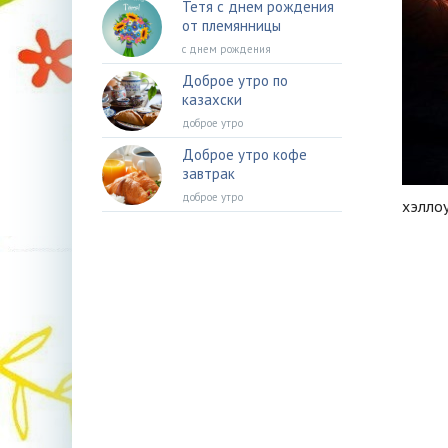
Тетя с днем рождения
от племянницы
с днем рождения
Доброе утро по
казахски
доброе утро
Доброе утро кофе
завтрак
доброе утро
хэлло