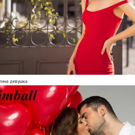
тина девушка