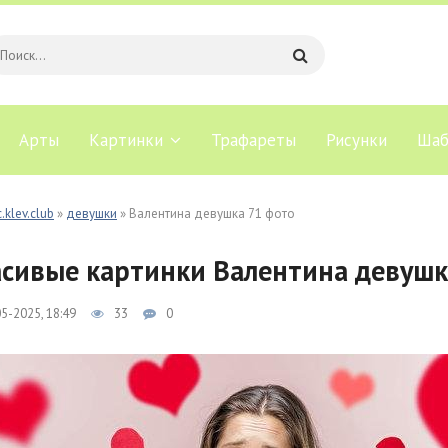
Арты
Картинки
Трафареты
Рисунки
Шаб
.klev.club
»
девушки
» Валентина девушка 71 фото
сивые картинки Валентина девушк
5-2025, 18:49
33
0