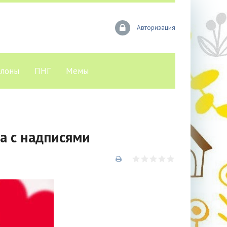
Авторизация
лоны
ПНГ
Мемы
а с надписями