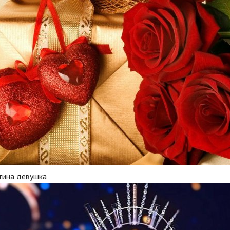
тина девушка