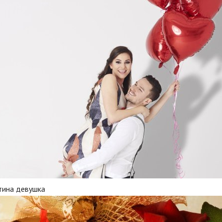
тина девушка