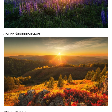
люпин филипповское
осень солнце