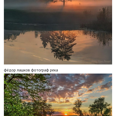
фёдор лашков фотограф река