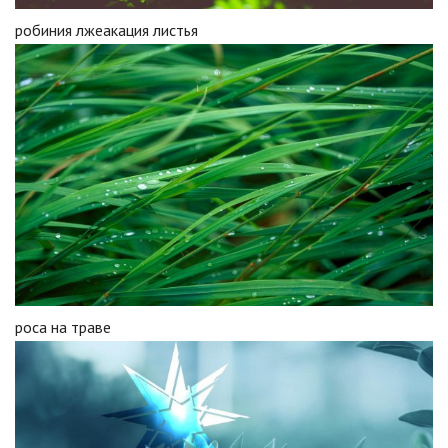
робиния лжеакация листья
роса на траве