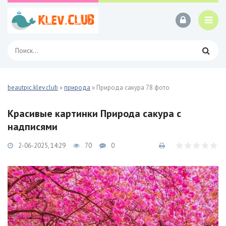
beautpic.klev.club
»
природа
» Природа сакура 78 фото
Красивые картинки Природа сакура с
надписями
2-06-2025, 14:29
70
0