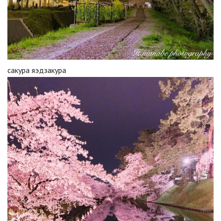
сакура яэдзакура