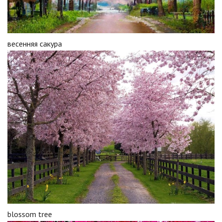
весенняя сакура
blossom tree