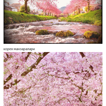
корея манзаралари