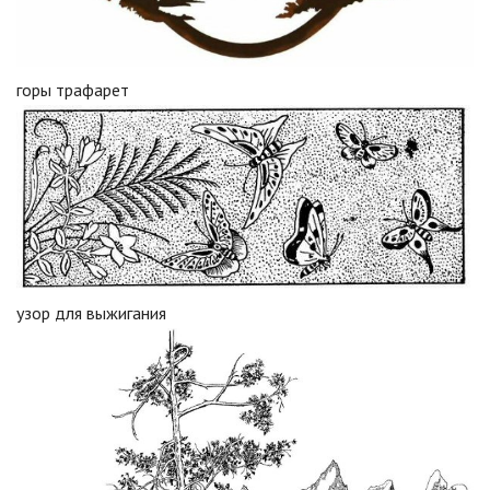
горы трафарет
узор для выжигания