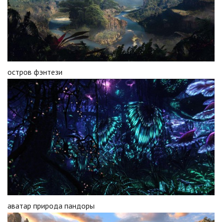
остров фэнтези
аватар природа пандоры