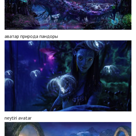
аватар природа пандоры
neytiri avatar