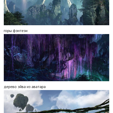
горы фэнтези
дерево эйва из аватара