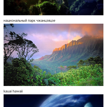
национальный парк чжанцзяцзе
kauai hawaii