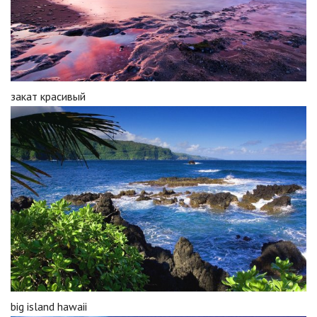
закат красивый
big island hawaii