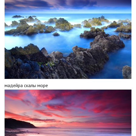
мадейра скалы море