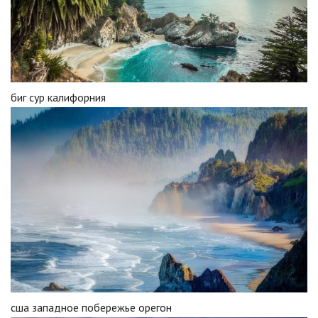
биг сур калифорния
сша западное побережье орегон