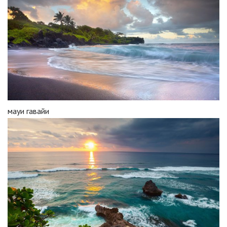
мауи гавайи