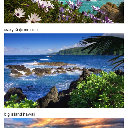
макуэй фолс сша
big island hawaii