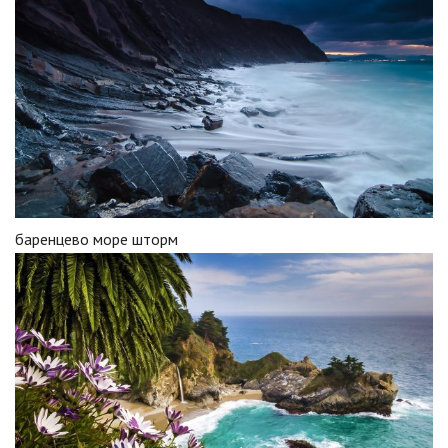
баренцево море шторм