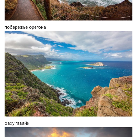
побережье орегона
оаху гавайи