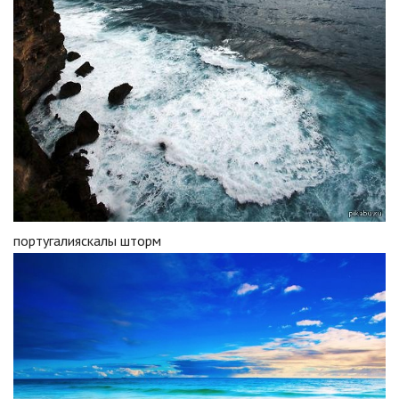
португалияскалы шторм