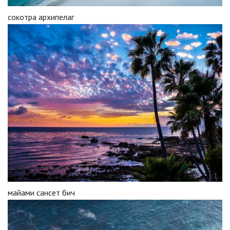
сокотра архипелаг
майами сансет бич