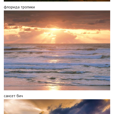
флорида тропики
сансет бич