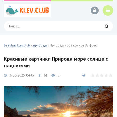
beautpic.klev.club
»
природа
» Природа море солнце 98 фото
Красивые картинки Природа море солнце с
надписями
3-06-2025, 04:45
61
0