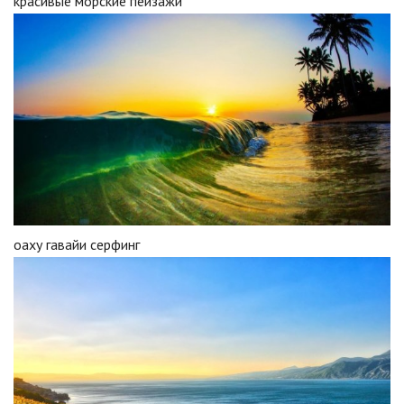
красивые морские пейзажи
оаху гавайи серфинг