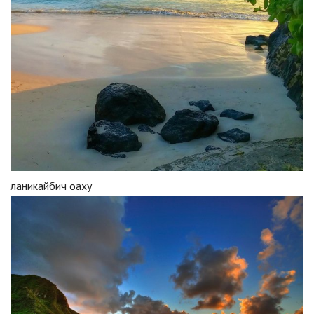
ланикайбич оаху