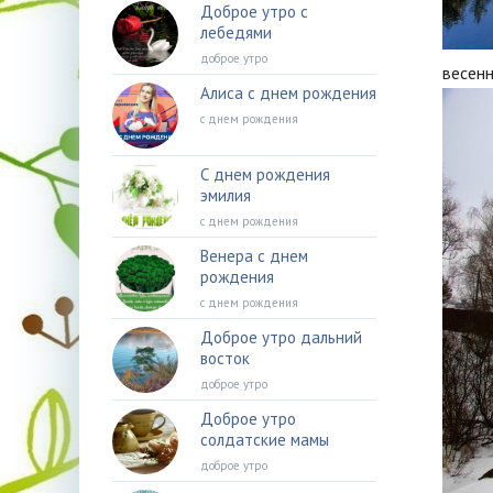
Доброе утро с
лебедями
доброе утро
весен
Алиса с днем рождения
с днем рождения
С днем рождения
эмилия
с днем рождения
Венера с днем
рождения
с днем рождения
Доброе утро дальний
восток
доброе утро
Доброе утро
солдатские мамы
доброе утро