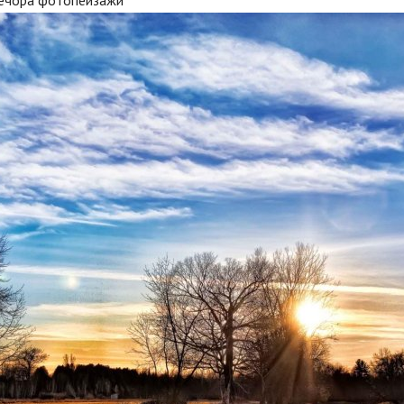
печора фотопейзажи