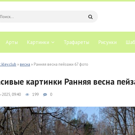
Арты
Картинки
Трафареты
Рисунки
Шаб
.klev.club
»
весна
» Ранняя весна пейзажи 67 фото
сивые картинки Ранняя весна пейз
-2025, 09:40
199
0