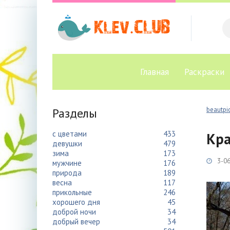
Главная
Раскраски
Разделы
beautpic
с цветами
433
Кра
девушки
479
зима
173
3-06
мужчине
176
природа
189
весна
117
прикольные
246
хорошего дня
45
доброй ночи
34
добрый вечер
34