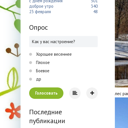
с днем рождения
501
доброе утро
340
23 февраля
48
Опрос
Как у вас настроение?
Хорошее весеннее
Плохое
Боевое
др
Голосовать
лес ра
Последние
публикации