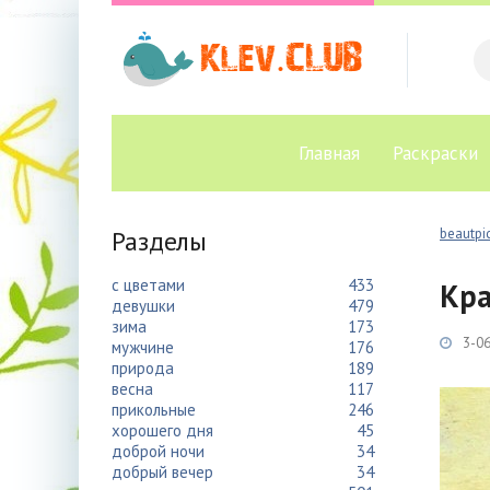
Главная
Раскраски
Разделы
beautpic
с цветами
433
Кра
девушки
479
зима
173
3-06
мужчине
176
природа
189
весна
117
прикольные
246
хорошего дня
45
доброй ночи
34
добрый вечер
34