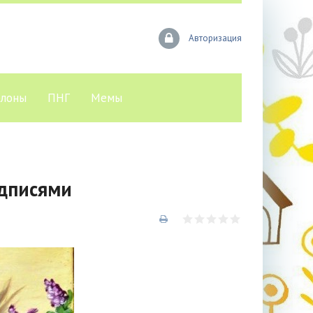
Авторизация
лоны
ПНГ
Мемы
адписями