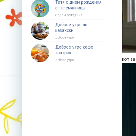
Тетя с днем рождения
от племянницы
с днем рождения
Доброе утро по
казахски
доброе утро
Доброе утро кофе
завтрак
кот за
доброе утро