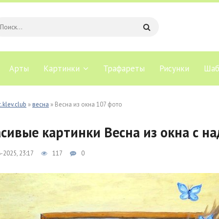
Арты
Картинки
Трафареты
Рисунки
Шаб
.klev.club
»
весна
» Весна из окна 107 фото
сивые картинки Весна из окна с н
-2025, 23:17
117
0