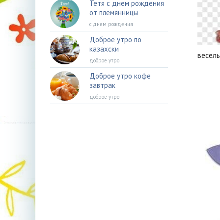
Тетя с днем рождения
от племянницы
с днем рождения
Доброе утро по
казахски
весел
доброе утро
Доброе утро кофе
завтрак
доброе утро