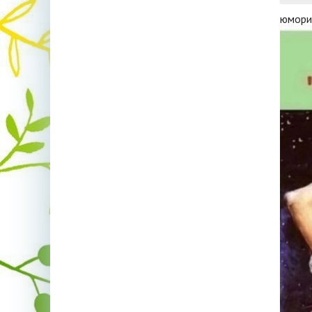
юмори