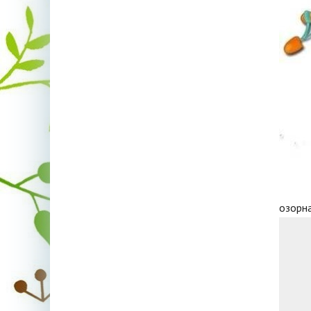
озорн