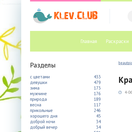
Главная
Раскраски
Разделы
beautpic
с цветами
433
Кра
девушки
479
зима
173
4-06
мужчине
176
природа
189
весна
117
прикольные
246
хорошего дня
45
доброй ночи
34
добрый вечер
34