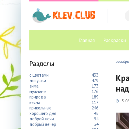
Главная
Раскраски
Разделы
beautpic
с цветами
433
Кра
девушки
479
зима
173
над
мужчине
176
природа
189
5-06
весна
117
прикольные
246
хорошего дня
45
доброй ночи
34
добрый вечер
34