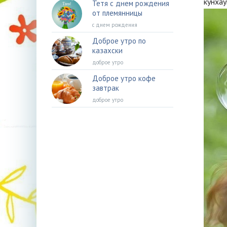
кунха
Тетя с днем рождения
от племянницы
с днем рождения
Доброе утро по
казахски
доброе утро
Доброе утро кофе
завтрак
доброе утро