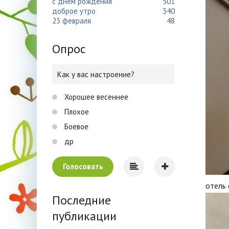
с днем рождения
501
доброе утро
340
23 февраля
48
Опрос
Как у вас настроение?
Хорошее весеннее
Плохое
Боевое
др
Голосовать
отель 
Последние
публикации