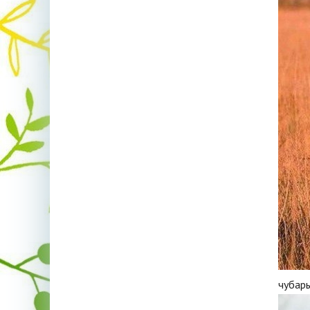
чубар