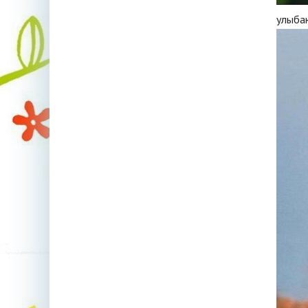
улыба