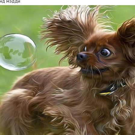
унд мэдди