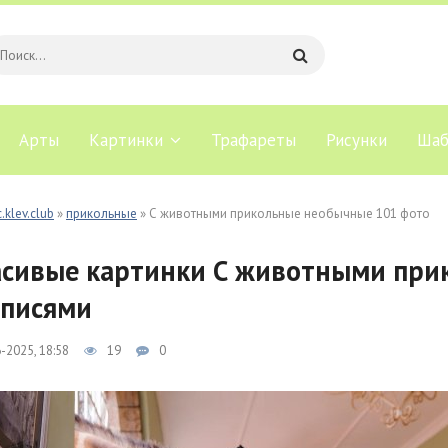
Арты
Картинки
Трафареты
Рисунки
Шаб
.klev.club
»
прикольные
» С животными прикольные необычные 101 фото
сивые картинки С животными при
писями
-2025, 18:58
19
0