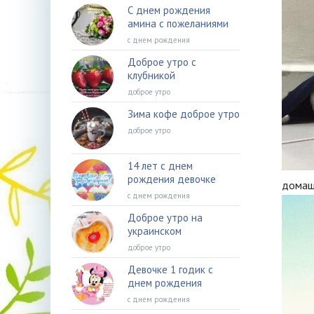
С днем рождения
амина с пожеланиями
с днем рождения
Доброе утро с
клубникой
доброе утро
Зима кофе доброе утро
доброе утро
14 лет с днем
рождения девочке
домаш
с днем рождения
Доброе утро на
украинском
доброе утро
Девочке 1 годик с
днем рождения
с днем рождения