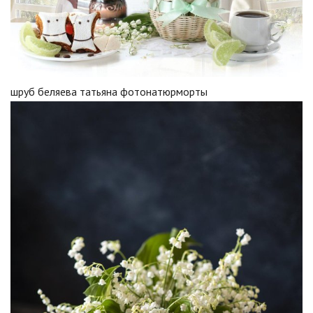
шруб беляева татьяна фотонатюрморты