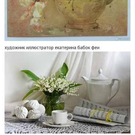
художник иллюстратор екатерина бабок феи