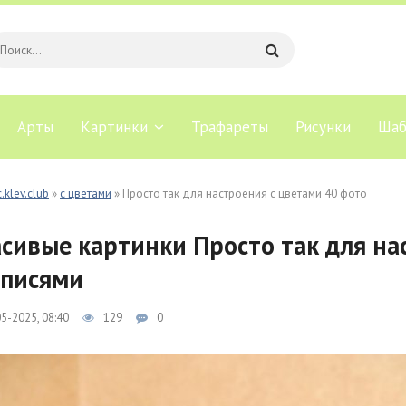
Арты
Картинки
Трафареты
Рисунки
Шаб
.klev.club
»
с цветами
» Просто так для настроения с цветами 40 фото
сивые картинки Просто так для на
писями
5-2025, 08:40
129
0