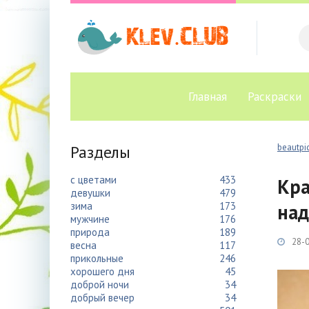
Главная
Раскраски
Разделы
beautpic
с цветами
433
Кра
девушки
479
зима
173
над
мужчине
176
природа
189
28-0
весна
117
прикольные
246
хорошего дня
45
доброй ночи
34
добрый вечер
34