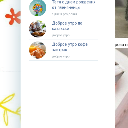
Тетя с днем рождения
от племянницы
с днем рождения
Доброе утро по
казахски
доброе утро
Доброе утро кофе
роза 
завтрак
доброе утро