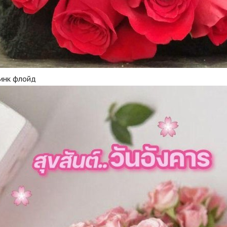
пинк флойд