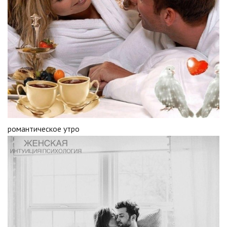
романтическое утро