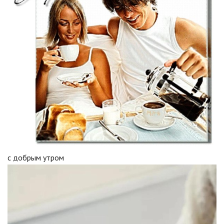
с добрым утром