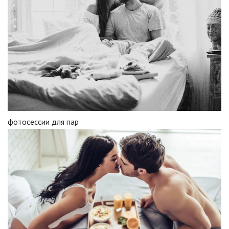
фотосессии для пар