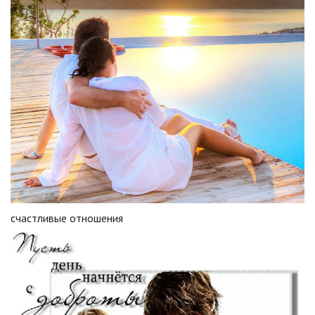
счастливые отношения