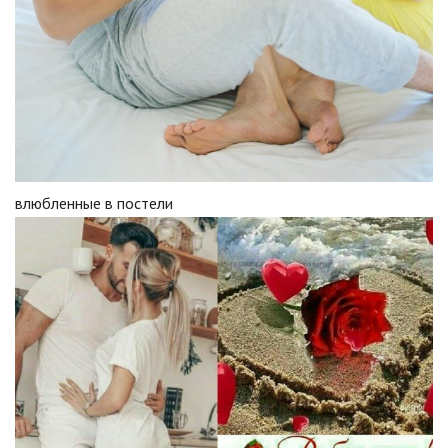
влюбленные в постели