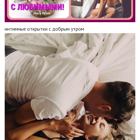
интимные открытки с добрым утром