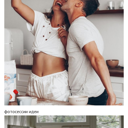
фотосессии идеи