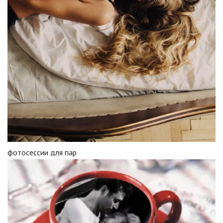
фотосессии для пар