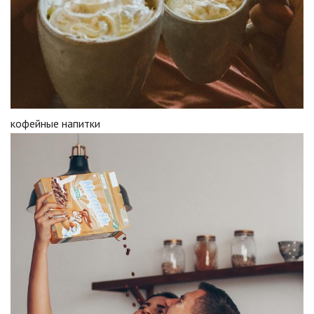
кофейные напитки