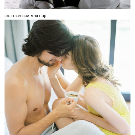
фотосессии для пар