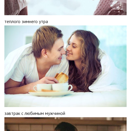
теплого зимнего утра
завтрак с любимым мужчиной