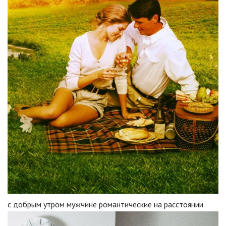
с добрым утром мужчине романтические на расстоянии