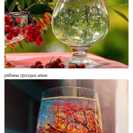
рябины гроздья алые