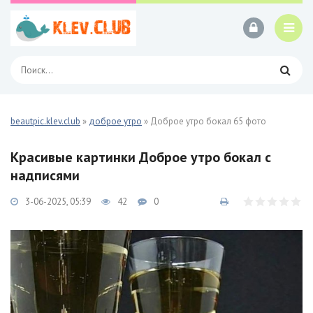
beautpic.klev.club
»
доброе утро
» Доброе утро бокал 65 фото
Красивые картинки Доброе утро бокал с
надписями
3-06-2025, 05:39
42
0