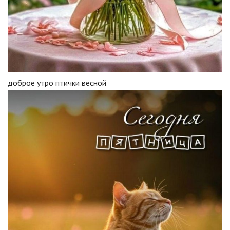
доброе утро птички весной