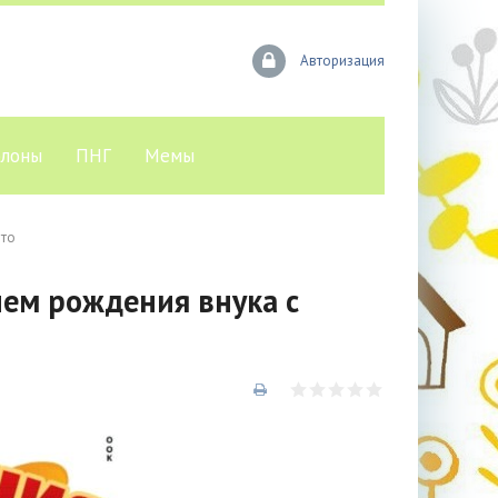
Авторизация
лоны
ПНГ
Мемы
ото
нем рождения внука с