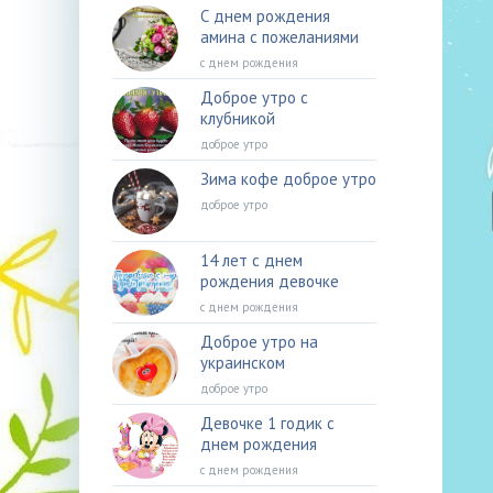
С днем рождения
амина с пожеланиями
с днем рождения
Доброе утро с
клубникой
доброе утро
Зима кофе доброе утро
доброе утро
14 лет с днем
рождения девочке
с днем рождения
Доброе утро на
украинском
доброе утро
Девочке 1 годик с
днем рождения
с днем рождения