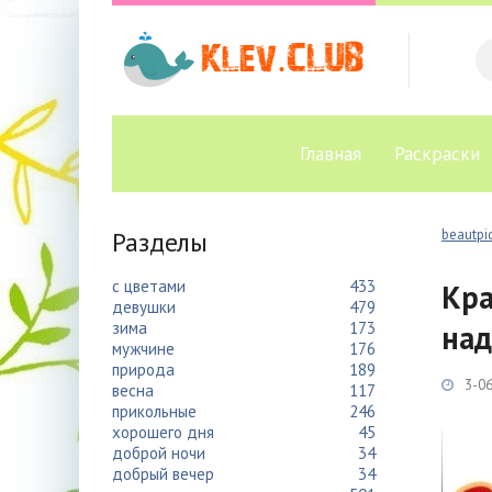
Главная
Раскраски
Разделы
beautpic
с цветами
433
Кра
девушки
479
зима
173
над
мужчине
176
природа
189
3-06
весна
117
прикольные
246
хорошего дня
45
доброй ночи
34
добрый вечер
34