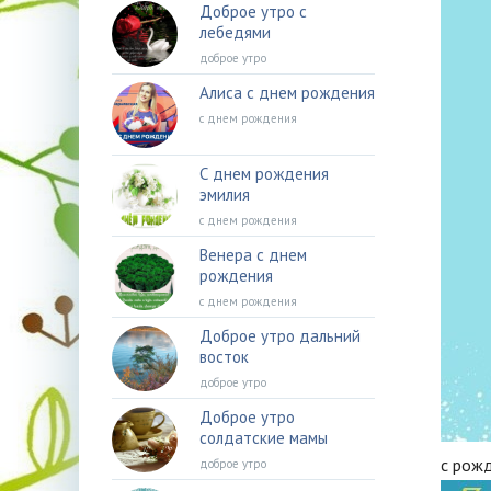
Доброе утро с
лебедями
доброе утро
Алиса с днем рождения
с днем рождения
С днем рождения
эмилия
с днем рождения
Венера с днем
рождения
с днем рождения
Доброе утро дальний
восток
доброе утро
Доброе утро
солдатские мамы
с рож
доброе утро