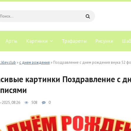
Арты
Картинки
Трафареты
Рисунки
Шаб
.klev.club
»
с днем рождения
» Поздравление с днем рождения внука 52 ф
сивые картинки Поздравление с д
писями
-2025, 08:26
508
0