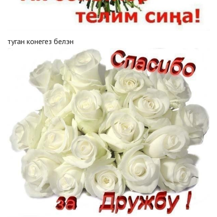
туган конегез белэн