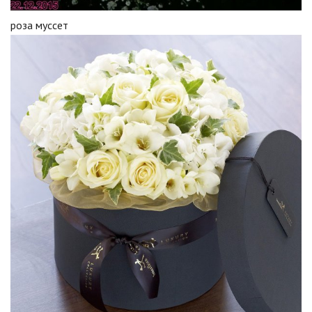
роза муссет