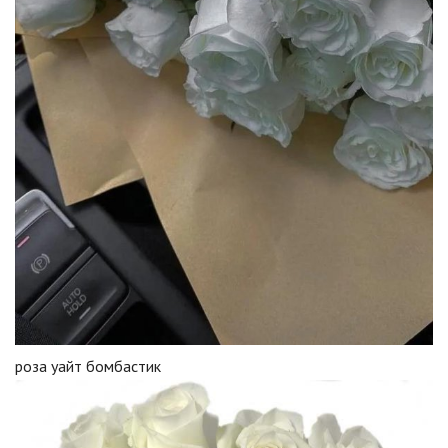
роза уайт бомбастик