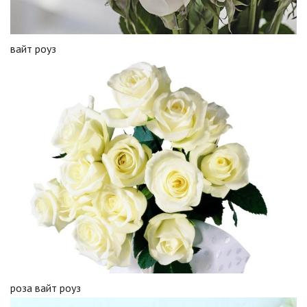
вайт роуз
роза вайт роуз