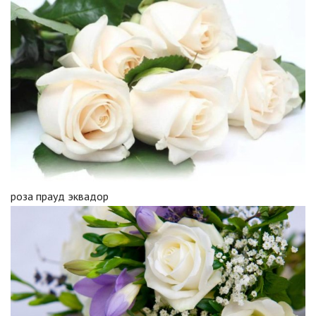
роза прауд эквадор