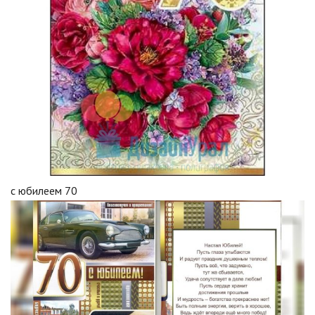
с юбилеем 70