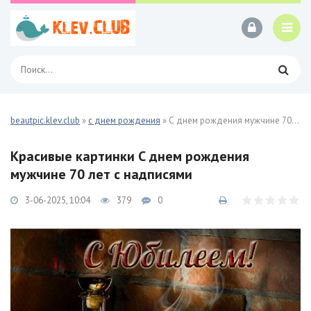
beautpic.klev.club
»
с днем рождения
» С днем рождения мужчине 70 лет 67 фото
Красивые картинки С днем рождения
мужчине 70 лет с надписями
3-06-2025, 10:04
379
0