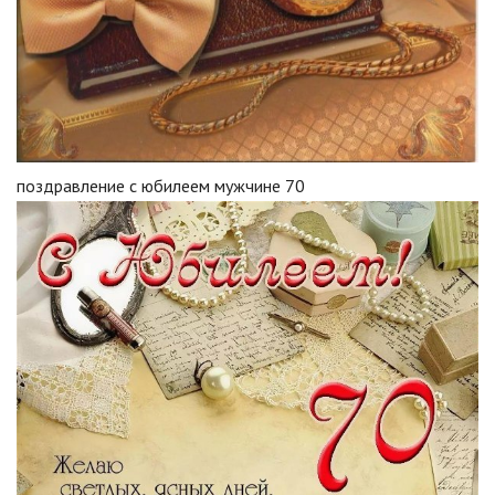
поздравление с юбилеем мужчине 70