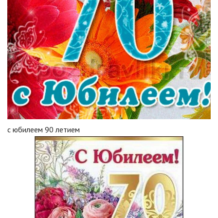
с юбилеем 90 летием