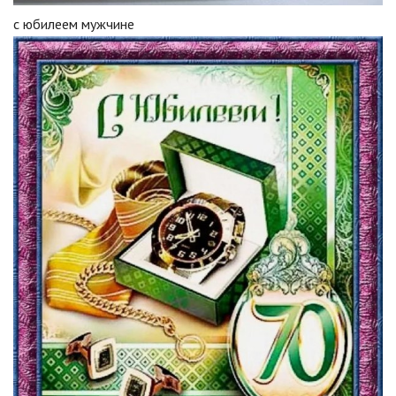
с юбилеем мужчине