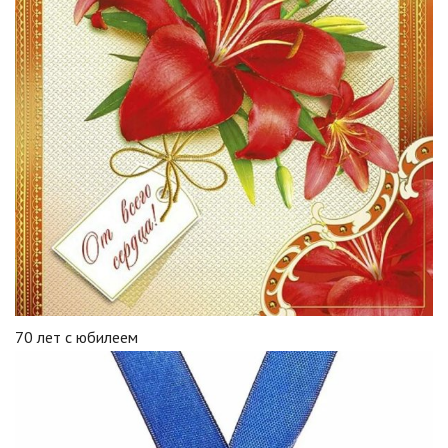
70 лет с юбилеем