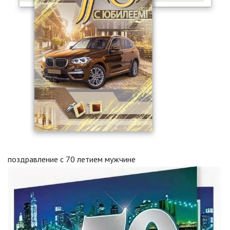
поздравление с 70 летием мужчине