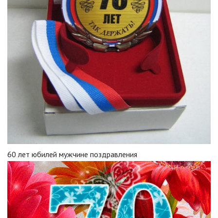
60 лет юбилей мужчине поздравления