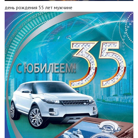
день рождения 55 лет мужчине