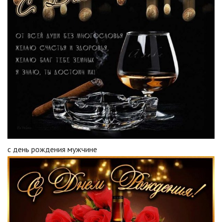
с день рождения мужчине