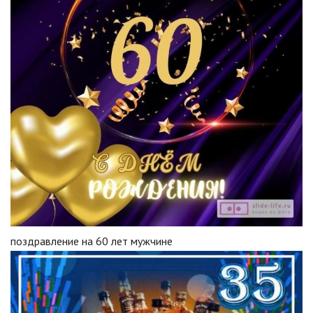
поздравление на 60 лет мужчине