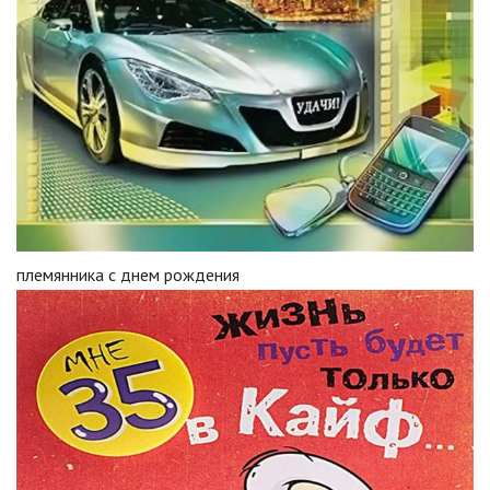
племянника с днем рождения