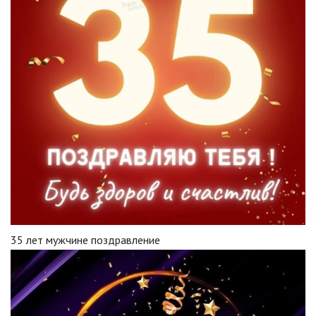
35 лет мужчине поздравление