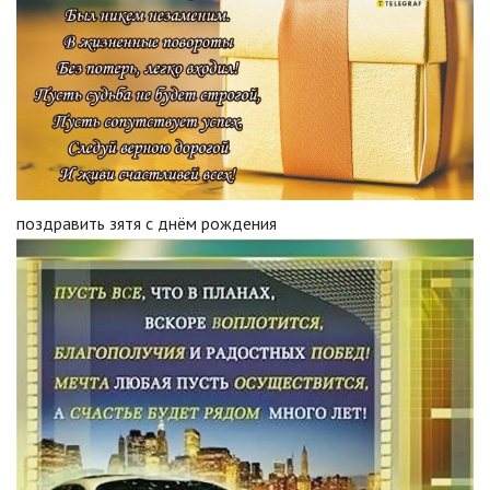
поздравить зятя с днём рождения