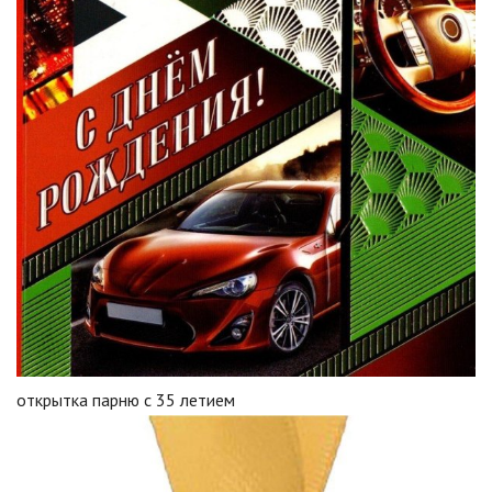
открытка парню с 35 летием