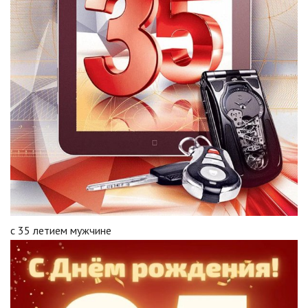
с 35 летием мужчине