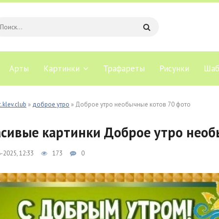
Арты
Картинки
Трафареты
Рисунки
Шаб
.klev.club
»
доброе утро
» Доброе утро необычные котов 70 фото
сивые картинки Доброе утро необ
-2025, 12:33
173
0