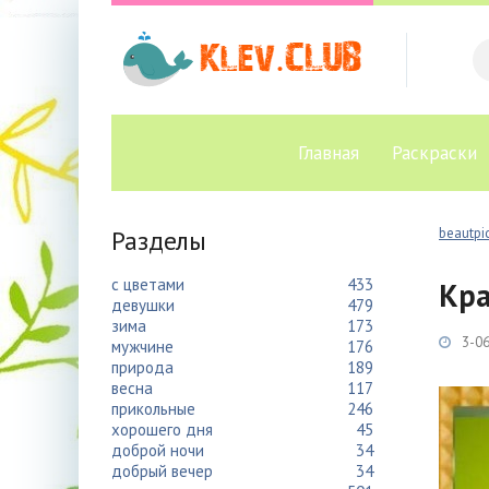
Главная
Раскраски
Разделы
beautpic
с цветами
433
Кра
девушки
479
зима
173
3-06
мужчине
176
природа
189
весна
117
прикольные
246
хорошего дня
45
доброй ночи
34
добрый вечер
34