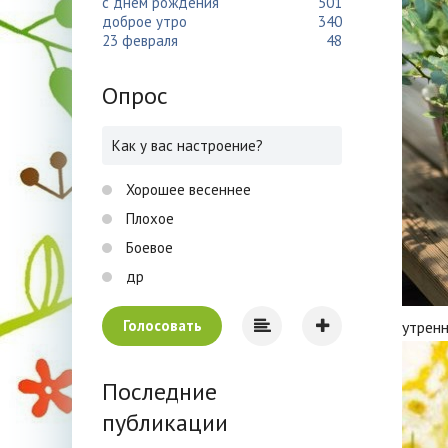
с днем рождения
501
доброе утро
340
23 февраля
48
Опрос
Как у вас настроение?
Хорошее весеннее
Плохое
Боевое
др
Голосовать
утрен
Последние
публикации