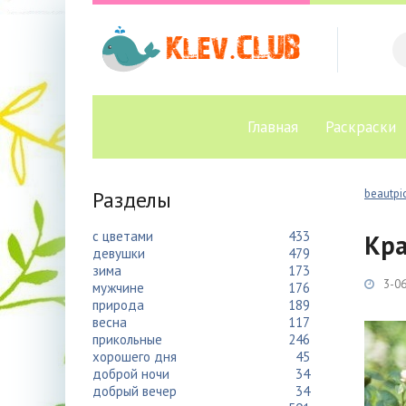
Главная
Раскраски
Разделы
beautpic
с цветами
433
Кра
девушки
479
зима
173
3-06
мужчине
176
природа
189
весна
117
прикольные
246
хорошего дня
45
доброй ночи
34
добрый вечер
34