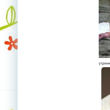
утрен