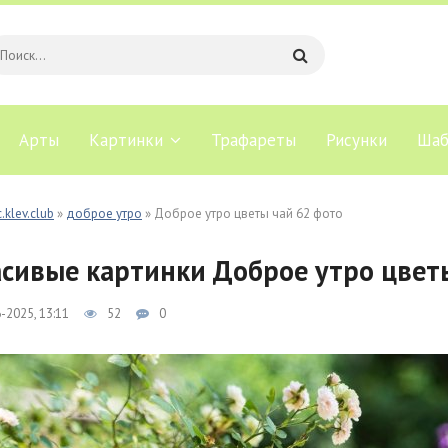
Арты
Картинки
Трафареты
Рисунки
Шаб
.klev.club
»
доброе утро
» Доброе утро цветы чай 62 фото
сивые картинки Доброе утро цвет
-2025, 13:11
52
0