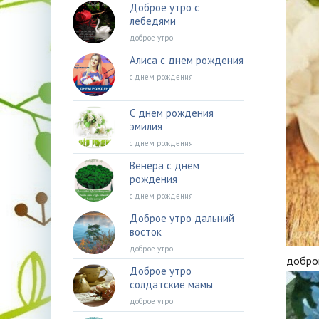
Доброе утро с
лебедями
доброе утро
Алиса с днем рождения
с днем рождения
С днем рождения
эмилия
с днем рождения
Венера с днем
рождения
с днем рождения
Доброе утро дальний
восток
доброе утро
доброг
Доброе утро
солдатские мамы
доброе утро