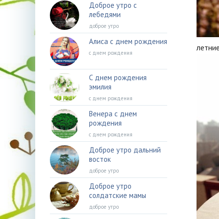
Доброе утро с
лебедями
доброе утро
Алиса с днем рождения
летни
с днем рождения
С днем рождения
эмилия
с днем рождения
Венера с днем
рождения
с днем рождения
Доброе утро дальний
восток
доброе утро
Доброе утро
солдатские мамы
доброе утро