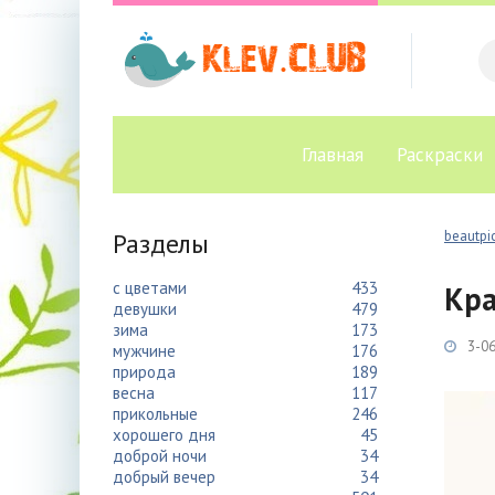
Главная
Раскраски
Разделы
beautpic
с цветами
433
Кра
девушки
479
зима
173
3-06
мужчине
176
природа
189
весна
117
прикольные
246
хорошего дня
45
доброй ночи
34
добрый вечер
34