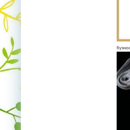
буэно