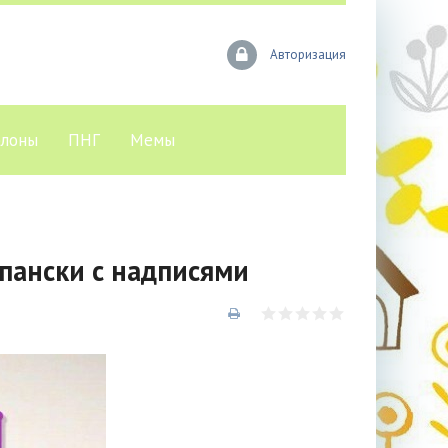
Авторизация
лоны
ПНГ
Мемы
пански с надписями