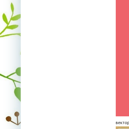
векто