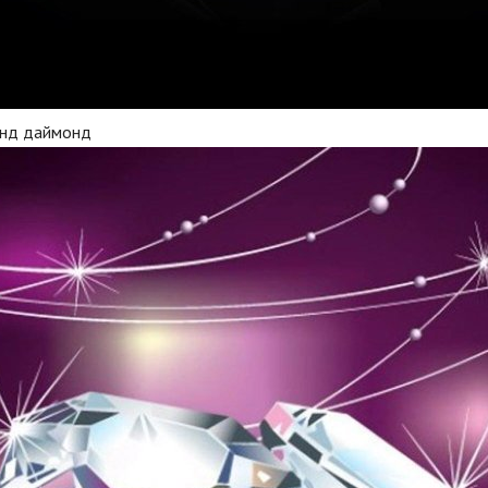
нд даймонд