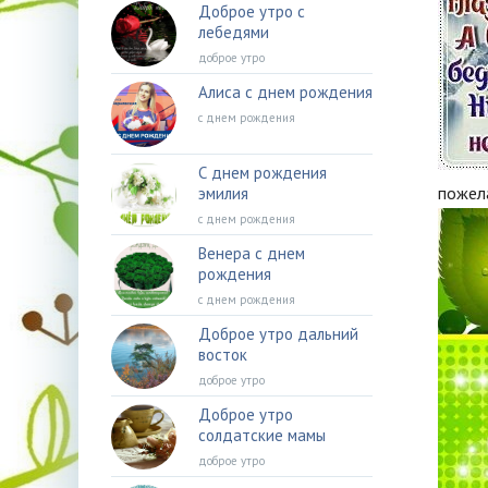
Доброе утро с
лебедями
доброе утро
Алиса с днем рождения
с днем рождения
С днем рождения
пожел
эмилия
с днем рождения
Венера с днем
рождения
с днем рождения
Доброе утро дальний
восток
доброе утро
Доброе утро
солдатские мамы
доброе утро