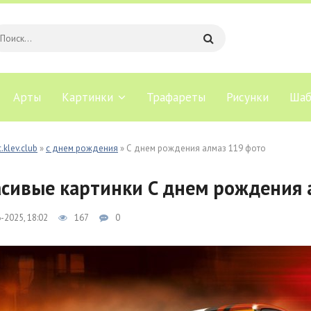
Арты
Картинки
Трафареты
Рисунки
Шаб
.klev.club
»
с днем рождения
» С днем рождения алмаз 119 фото
сивые картинки С днем рождения 
-2025, 18:02
167
0