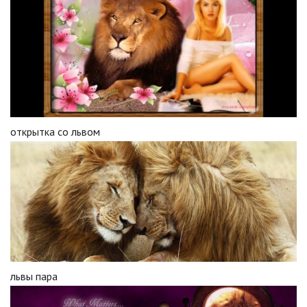
открытка со львом
львы пара