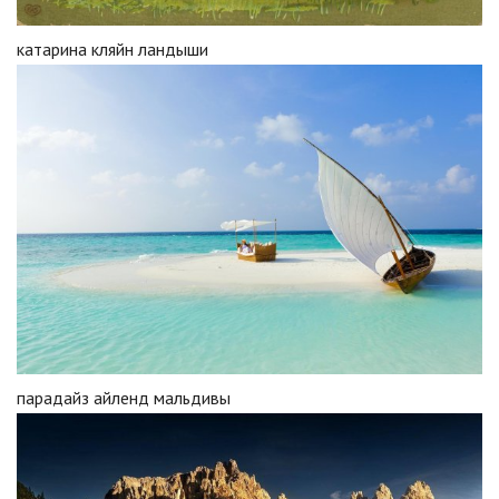
катарина кляйн ландыши
парадайз айленд мальдивы