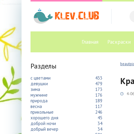
Главная
Раскраски
Разделы
beautpic
с цветами
433
Кра
девушки
479
зима
173
4-06
мужчине
176
природа
189
весна
117
прикольные
246
хорошего дня
45
доброй ночи
34
добрый вечер
34