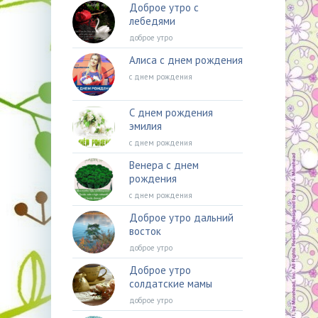
Доброе утро с
лебедями
доброе утро
Алиса с днем рождения
с днем рождения
С днем рождения
эмилия
с днем рождения
Венера с днем
рождения
с днем рождения
Доброе утро дальний
восток
доброе утро
Доброе утро
солдатские мамы
доброе утро