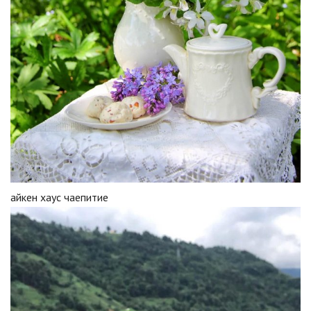
айкен хаус чаепитие