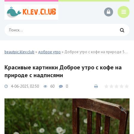
beautpic.klev.club
»
доброе утро
» Доброе утро с кофе на природе 50 фото
Красивые картинки Доброе утро с кофе на
природе с надписями
4-06-2025, 02:50
60
0