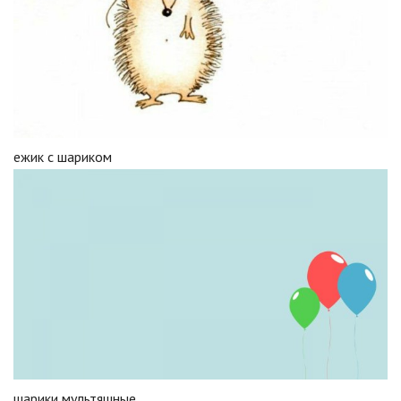
ежик с шариком
шарики мультяшные