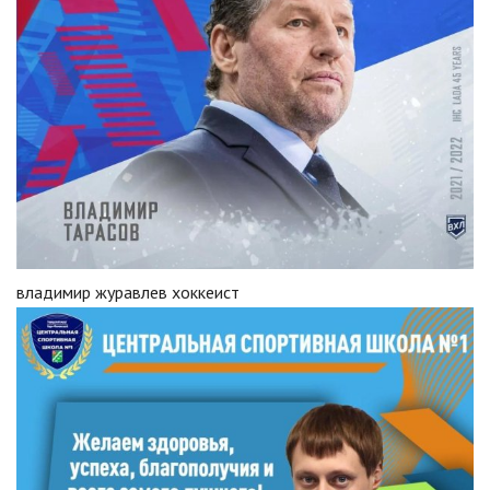
владимир журавлев хоккеист