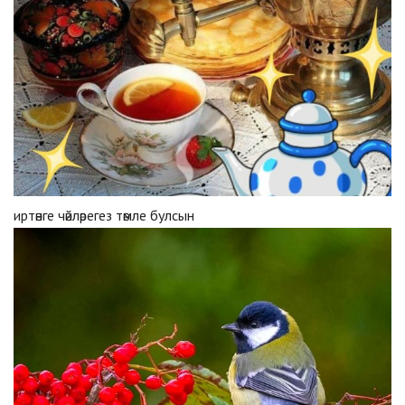
иртәнге чәйләрегез тәмле булсын