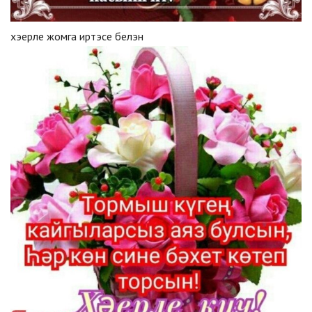
хэерле жомга иртэсе белэн