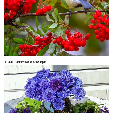
птицы синички и снегири