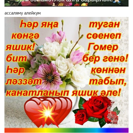
ассаляму алейкум