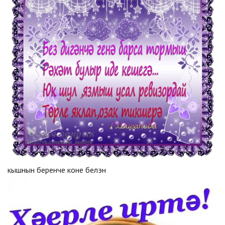
кышнын беренче коне белэн