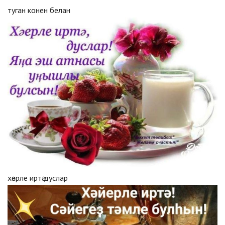
туган конен белан
хәерле иртә дуслар