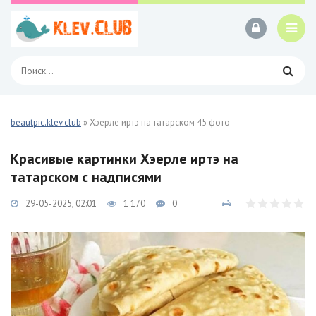
beautpic.klev.club
» Хэерле иртэ на татарском 45 фото
Красивые картинки Хэерле иртэ на
татарском с надписями
29-05-2025, 02:01
1 170
0