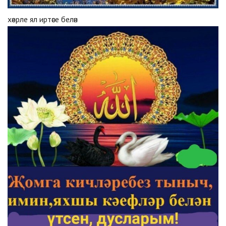
хәерле ял иртәсе белән