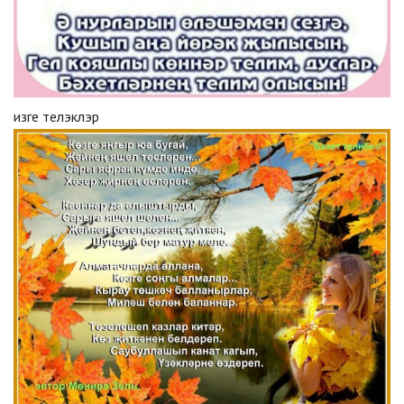
изге телэклэр