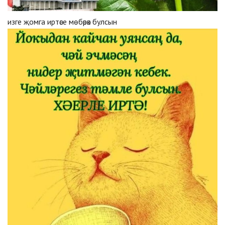
изге җомга иртәсе мөбәрәк булсын