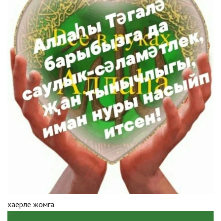
хаерле жомга