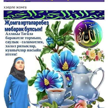
хэерле жомга