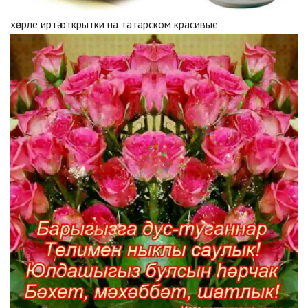
хәерле иртә открытки на татарском красивые