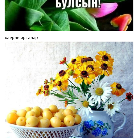
хаерле ирталар