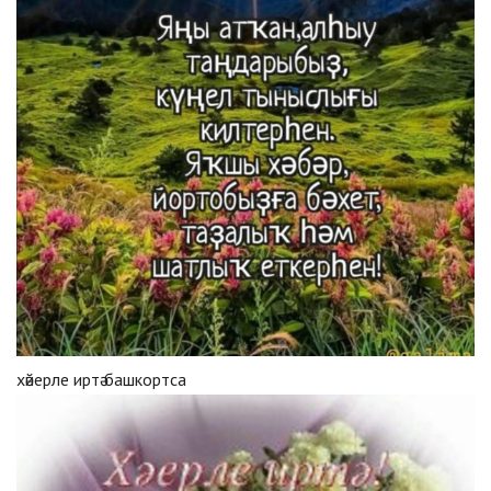
хәйерле иртә башкортса