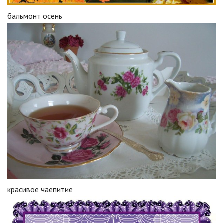
бальмонт осень
красивое чаепитие