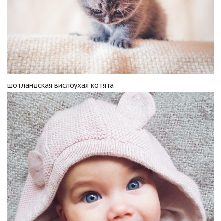
шотландская вислоухая котята