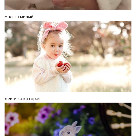
малыш милый
девочка которая