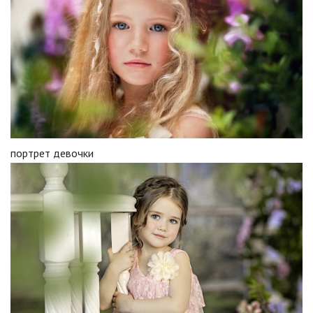
портрет девочки