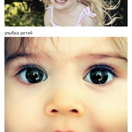
улыбка детей