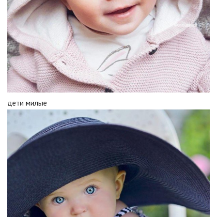
дети милые