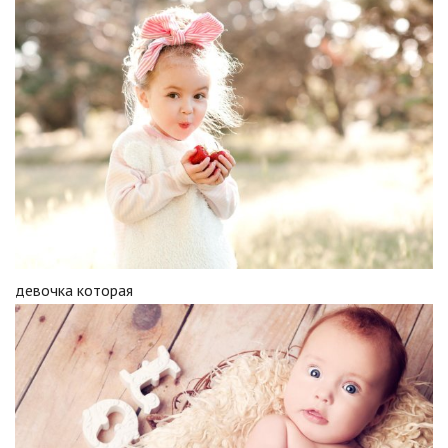
девочка которая