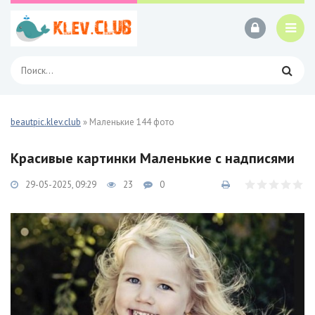
beautpic.klev.club
» Маленькие 144 фото
Красивые картинки Маленькие с надписями
29-05-2025, 09:29
23
0