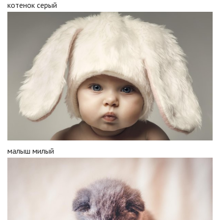
котенок серый
малыш милый