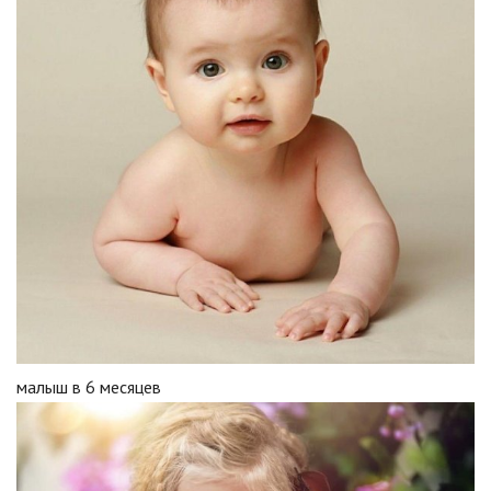
малыш в 6 месяцев