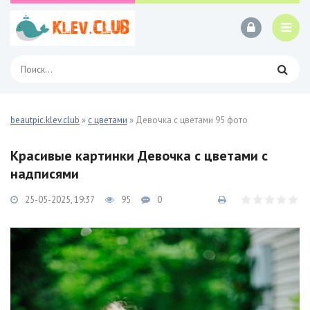
beautpic.klev.club
»
с цветами
» Девочка с цветами 95 фото
Красивые картинки Девочка с цветами с
надписями
25-05-2025, 19:37
95
0