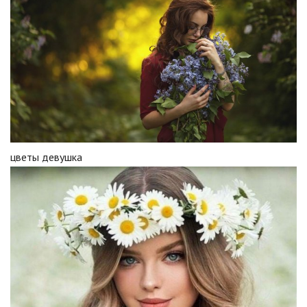
цветы девушка