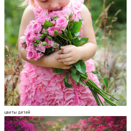
цветы детей