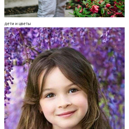
дети и цветы