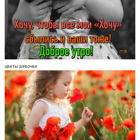
цветы девочке