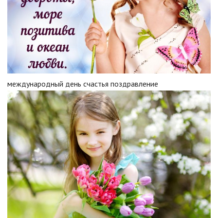
международный день счастья поздравление