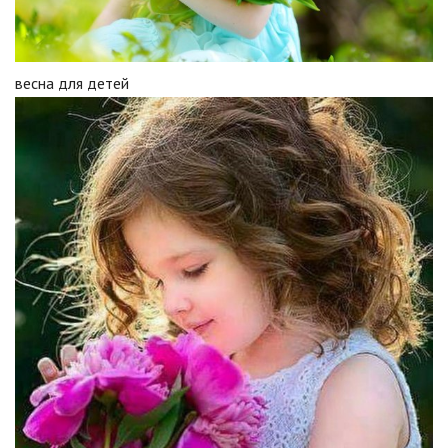
весна для детей