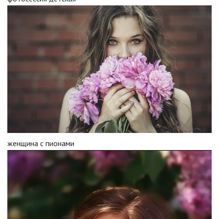
женщина с пионами