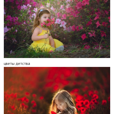
цветы детства