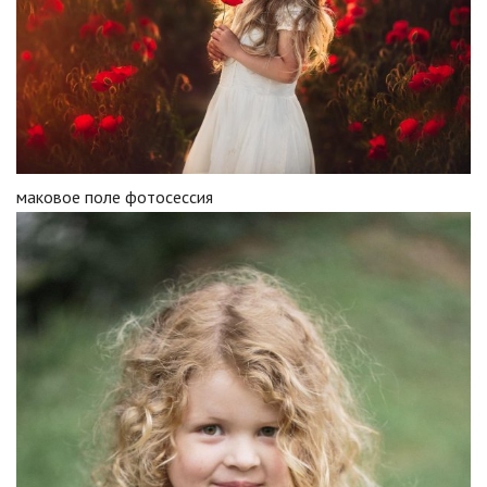
маковое поле фотосессия