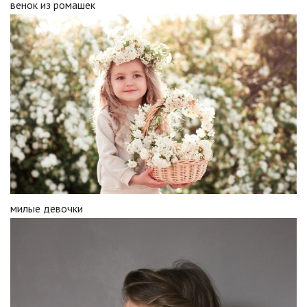
венок из ромашек
милые девочки