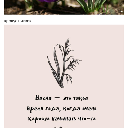
крокус пиквик