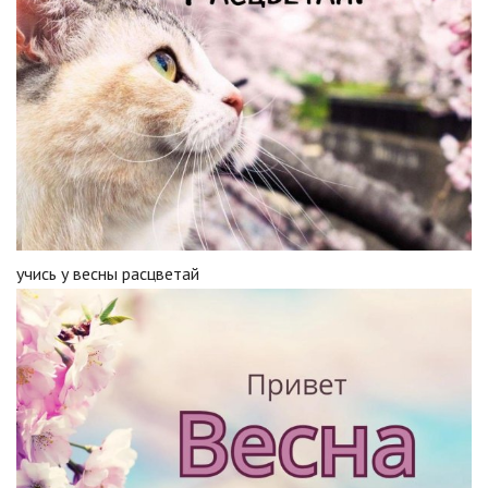
учись у весны расцветай