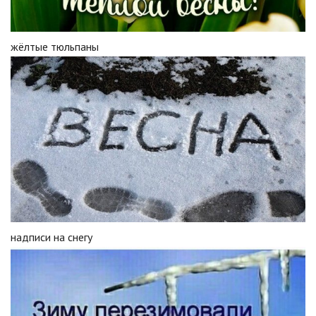
жëлтые тюльпаны
надписи на снегу