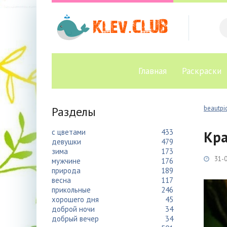
Главная
Раскраски
Разделы
beautpic
с цветами
433
Кра
девушки
479
зима
173
31-0
мужчине
176
природа
189
весна
117
прикольные
246
хорошего дня
45
доброй ночи
34
добрый вечер
34