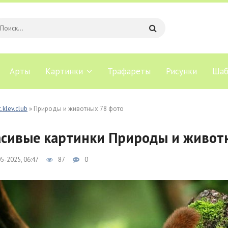
Арты
Картинки
Трафареты
Рисунки
Шаб
.klev.club
» Природы и животных 78 фото
сивые картинки Природы и живот
5-2025, 06:47
87
0