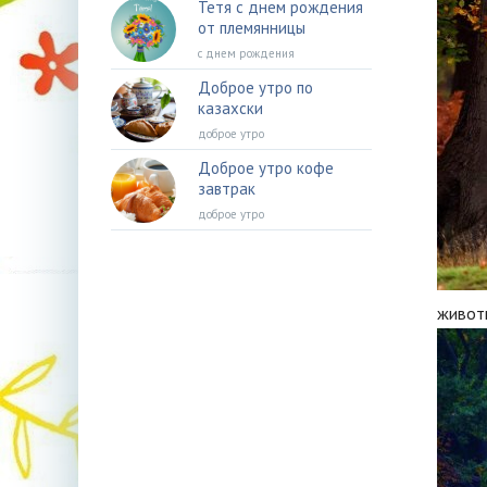
Тетя с днем рождения
от племянницы
с днем рождения
Доброе утро по
казахски
доброе утро
Доброе утро кофе
завтрак
доброе утро
живот