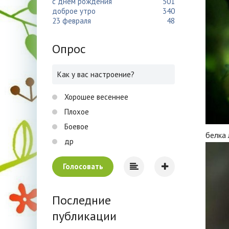
с днем рождения
501
доброе утро
340
23 февраля
48
Опрос
Как у вас настроение?
Хорошее весеннее
Плохое
Боевое
белка 
др
Голосовать
Последние
публикации