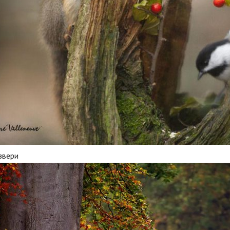
звери