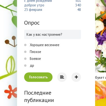
с днем рождения
501
доброе утро
340
23 февраля
48
Опрос
Как у вас настроение?
Хорошее весеннее
Плохое
Боевое
др
Голосовать
букет 
Последние
публикации