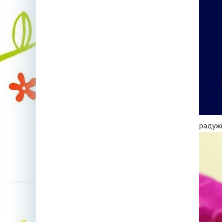
радуж