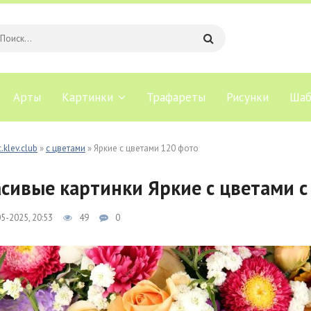
Арты
Картинки
Трафареты
Рисунки
Шаб
.klev.club
»
с цветами
» Яркие с цветами 120 фото
сивые картинки Яркие с цветами с
5-2025, 20:53
49
0