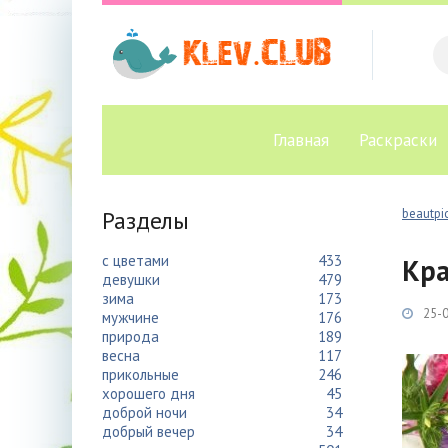
Главная
Раскраски
Разделы
beautpic
с цветами
433
Кра
девушки
479
зима
173
25-0
мужчине
176
природа
189
весна
117
прикольные
246
хорошего дня
45
доброй ночи
34
добрый вечер
34