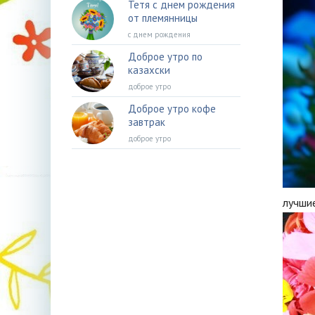
Тетя с днем рождения
от племянницы
с днем рождения
Доброе утро по
казахски
доброе утро
Доброе утро кофе
завтрак
доброе утро
лучши