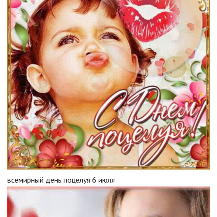
всемирный день поцелуя 6 июля