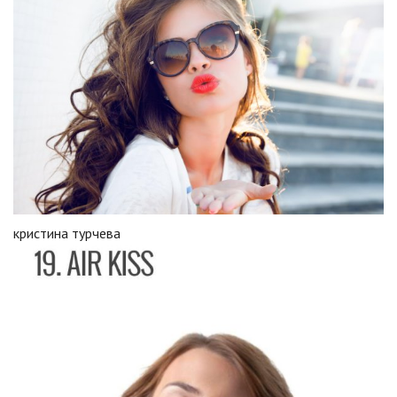
кристина турчева