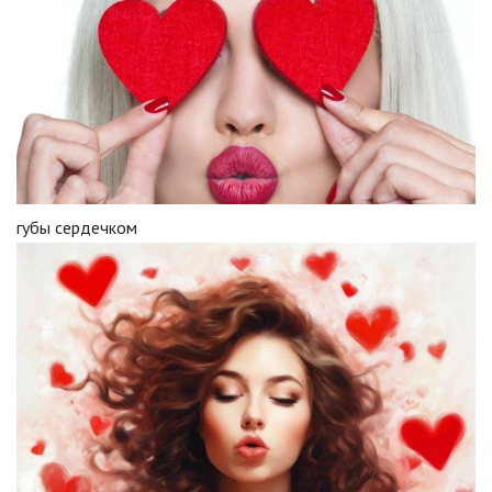
губы сердечком