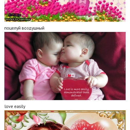
поцелуй воздушный
love easily