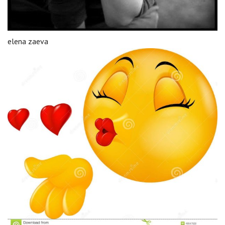
elena zaeva