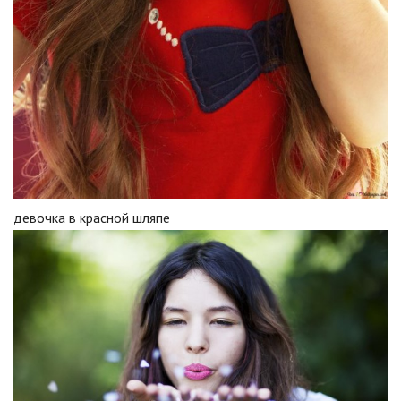
девочка в красной шляпе