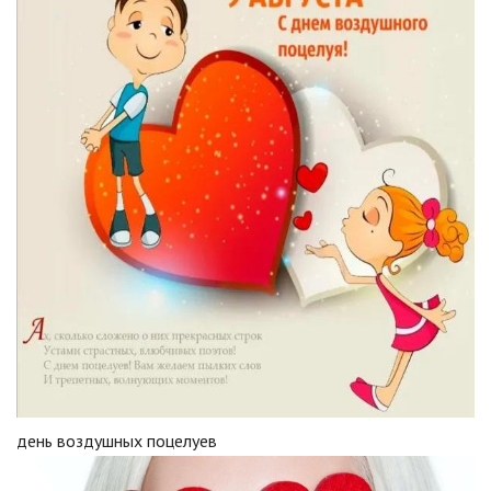
день воздушных поцелуев