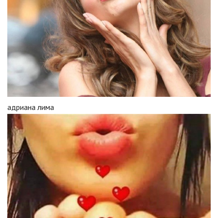
адриана лима