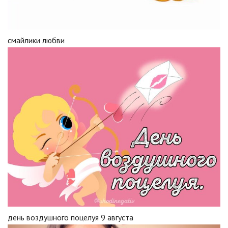
смайлики любви
день воздушного поцелуя 9 августа