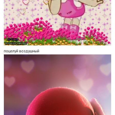
поцелуй воздушный